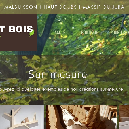
MALBUISSON I HAUT DOUBS I MASSIF DU JURA
ACCUEIL
BOUTIQUE
POUR LES 
Sur-mesure
uvrez ici quelques exemples de nos créations sur-mesure.