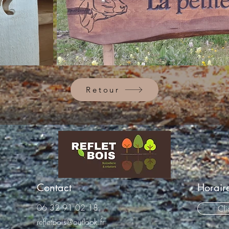
Retour
Contact
Horair
06 32 91 02 18
Cli
refletbois@outlook.fr