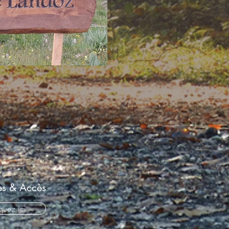
es & Accès
quez ici