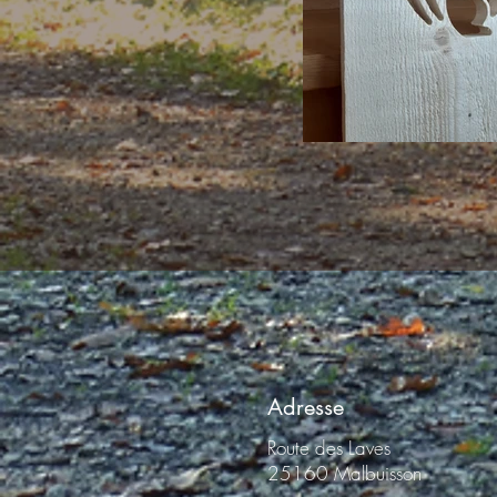
Adresse
Route des Laves
25160 Malbuisson